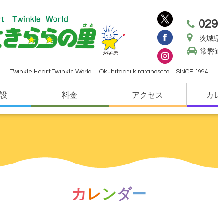
029
茨城県
常磐
Twinkle Heart Twinkle World Okuhitachi kiraranosato SINCE 1994
設
料金
アクセス
カ
カ
レ
ン
ダ
ー