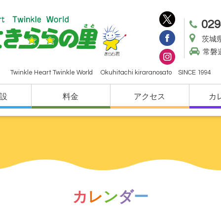
029
茨城県
常磐
Twinkle Heart Twinkle World Okuhitachi kiraranosato SINCE 1994
設
料金
アクセス
カ
カ
レ
ン
ダ
ー