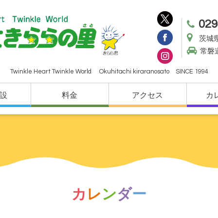
029
茨城県
常磐
Twinkle Heart Twinkle World Okuhitachi kiraranosato SINCE 1994
設
料金
アクセス
カ
カ
レ
ン
ダ
ー