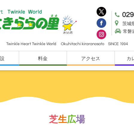
029
茨城県
常磐
Twinkle Heart Twinkle World Okuhitachi kiraranosato SINCE 1994
設
料金
アクセス
カ
芝
生
広
場