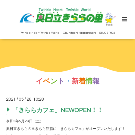
Twinkle Heart Twinkle World Okuhitachi kiraranosato SINCE 1994
イ
ベ
ン
ト
・
新
着
情
報
2021
/
05
/
28 10:28
「きららカフェ」NEWOPEN！！
令和3年5月29日（土）
奥日立きららの里きらら館脇に「きららカフェ」がオープンいたします！