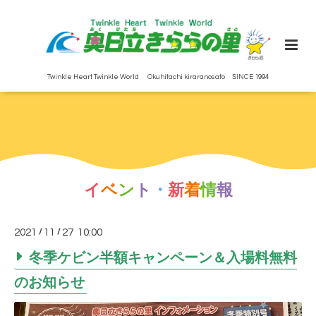
Twinkle Heart Twinkle World Okuhitachi kiraranosato SINCE 1994
イ
ベ
ン
ト
・
新
着
情
報
2021
/
11
/
27 10:00
冬季ケビン半額キャンペーン＆入場料無料
のお知らせ