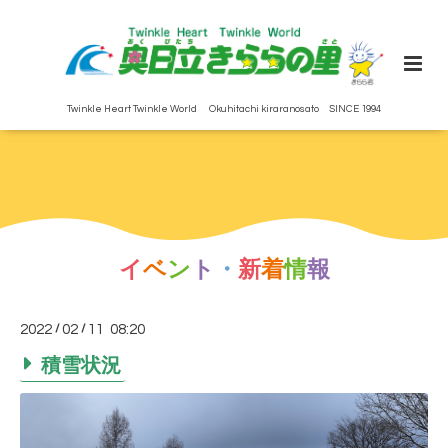
Twinkle Heart Twinkle World Okuhitachi kiraranosato SINCE 1994
イ
ベ
ン
ト
・
新
着
情
報
2022
/
02
/
11 08:20
積雪状況