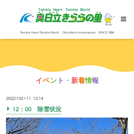
Twinkle Heart Twinkle World Okuhitachi kiraranosato SINCE 1994
イ
ベ
ン
ト
・
新
着
情
報
2022
/
02
/
11 12:14
12：00 除雪状況