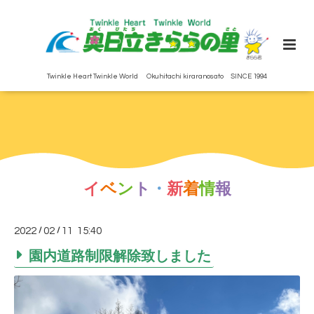
Twinkle Heart Twinkle World Okuhitachi kiraranosato SINCE 1994
イ
ベ
ン
ト
・
新
着
情
報
2022
/
02
/
11 15:40
園内道路制限解除致しました