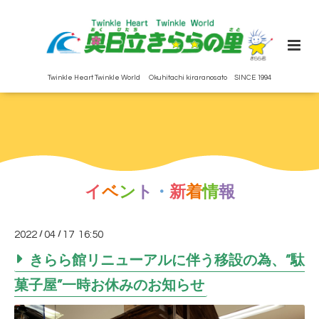
Twinkle Heart Twinkle World Okuhitachi kiraranosato SINCE 1994
イ
ベ
ン
ト
・
新
着
情
報
2022
/
04
/
17 16:50
きらら館リニューアルに伴う移設の為、”駄
菓子屋”一時お休みのお知らせ