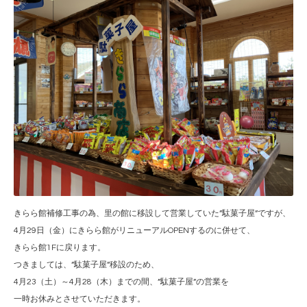
きらら館補修工事の為、里の館に移設して営業していた”駄菓子屋”ですが、
4月29日（金）にきらら館がリニューアルOPENするのに併せて、
きらら館1Fに戻ります。
つきましては、”駄菓子屋”移設のため、
4月23（土）～4月28（木）までの間、”駄菓子屋”の営業を
一時お休みとさせていただきます。