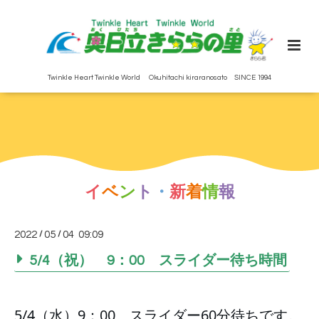
Twinkle Heart Twinkle World Okuhitachi kiraranosato SINCE 1994
イ
ベ
ン
ト
・
新
着
情
報
2022
/
05
/
04 09:09
5/4（祝） 9：00 スライダー待ち時間
5/4（水）9：00　スライダー60分待ちです。