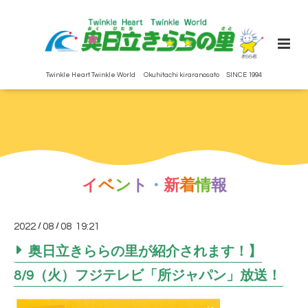
Twinkle Heart Twinkle World Okuhitachi kiraranosato SINCE 1994
イ
ベ
ン
ト
・
新
着
情
報
2022
/
08
/
08 19:21
奥日立きららの里が紹介されます！】
8/9（火）フジテレビ「所ジャパン」放送！