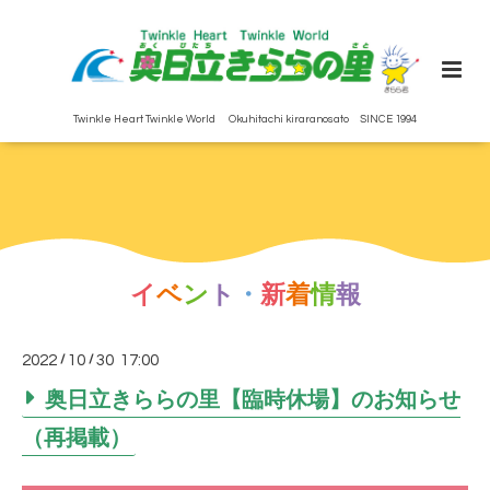
Twinkle Heart Twinkle World Okuhitachi kiraranosato SINCE 1994
イ
ベ
ン
ト
・
新
着
情
報
2022
/
10
/
30 17:00
奥日立きららの里【臨時休場】のお知らせ
（再掲載）