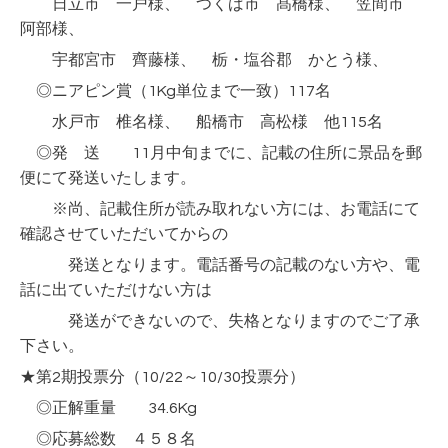
日立市 一戸様、 つくば市 髙橋様、 笠間市
阿部様、
宇都宮市 齊藤様、 栃・塩谷郡 かとう様、
◎ニアピン賞（1Kg単位まで一致）117名
水戸市 椎名様、 船橋市 高松様 他115名
◎発 送 11月中旬までに、記載の住所に景品を郵
便にて発送いたします。
※尚、記載住所が読み取れない方には、お電話にて
確認させていただいてからの
発送となります。電話番号の記載のない方や、電
話に出ていただけない方は
発送ができないので、失格となりますのでご了承
下さい。
★第2期投票分（10/22～10/30投票分）
◎正解重量 34.6Kg
◎応募総数 ４５８名