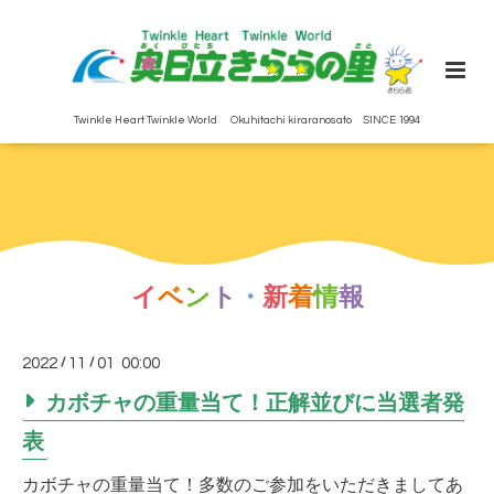
Twinkle Heart Twinkle World Okuhitachi kiraranosato SINCE 1994
イ
ベ
ン
ト
・
新
着
情
報
2022
/
11
/
01 00:00
カボチャの重量当て！正解並びに当選者発
表
カボチャの重量当て！多数のご参加をいただきましてあ