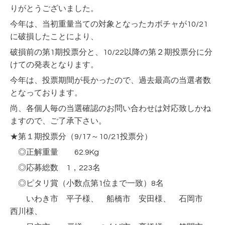
りがとうございました。
今年は、当初重量当ての対象となったカボチャが10/21
に破損したことにより、
破損前の第1期投票分と、10/22以降の
第２期投票分に分
けての発表となります。
今年は、投票期間が長かったので、過去最高の当選者数
となっております。
尚、各個人毎の当選確認のお問い合わせは対応致しかね
ますので、ご了承下さい。
★第１期投票分（9/17～10/21投票分）
◎正解重量 62.9Kg
◎応募総数 1，223名
◎ピタリ賞（小数点第1位まで一致）8名
いわき市 平子様、 船橋市 安田様、 石岡市
西川様、