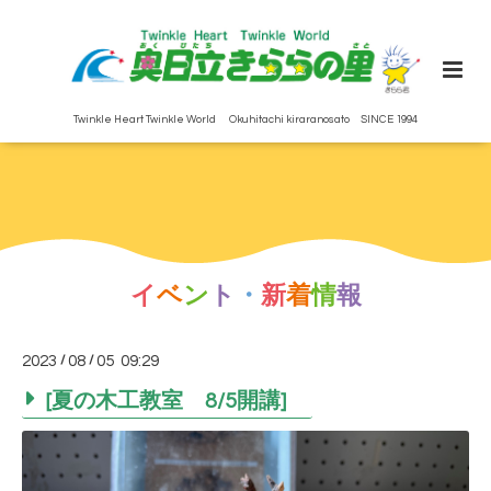
Twinkle Heart Twinkle World Okuhitachi kiraranosato SINCE 1994
イ
ベ
ン
ト
・
新
着
情
報
2023
/
08
/
05 09:29
[夏の木工教室 8/5開講]