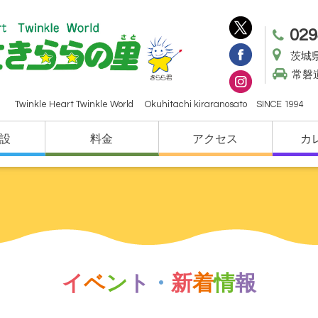
029
茨城県
常磐
Twinkle Heart Twinkle World Okuhitachi kiraranosato SINCE 1994
設
料金
アクセス
カ
イ
ベ
ン
ト
・
新
着
情
報