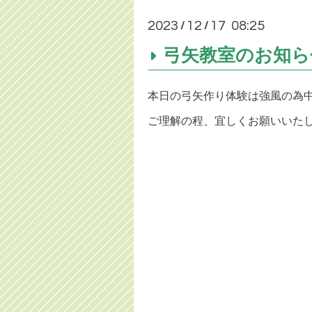
2023
12
17 08:25
/
/
弓矢教室のお知ら
本日の弓矢作り体験は強風の為
ご理解の程、宜しくお願いいた