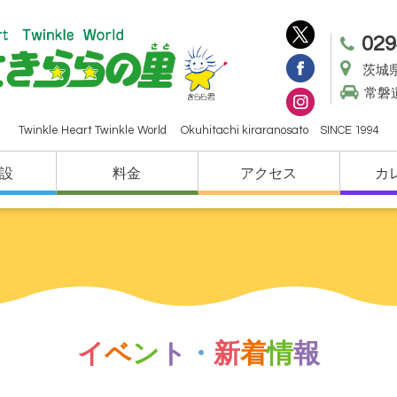
029
茨城県
常磐
Twinkle Heart Twinkle World Okuhitachi kiraranosato SINCE 1994
設
料金
アクセス
カ
イ
ベ
ン
ト
・
新
着
情
報