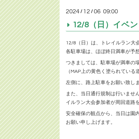
2024
12
06 09:00
/
/
12/8（日）イ
12/8（日）は、トレイルラン
各駐車場は、ほぼ終日満車が予
つきましては、駐車場が満車の
（MAP上の黄色く塗られている
左側に、路上駐車をお願い致し
また、当日通行規制は行いませ
イルラン大会参加者が周回道路
安全確保の観点から、当日は園
お願い申し上げます。