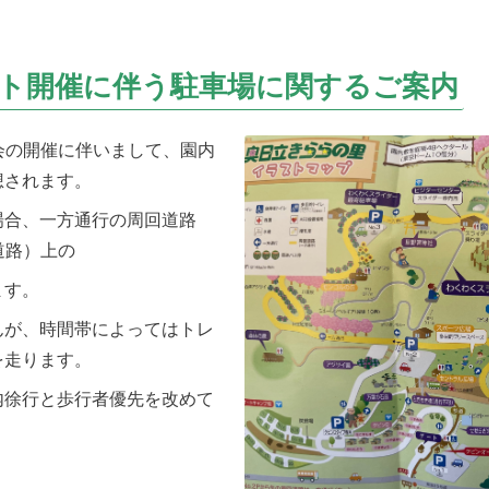
ベント開催に伴う駐車場に関するご案内
大会の開催に伴いまして、園内
想されます。
場合、一方通行の周回道路
道路）上の
ます。
んが、時間帯によってはトレ
を走ります。
内徐行と歩行者優先を改めて