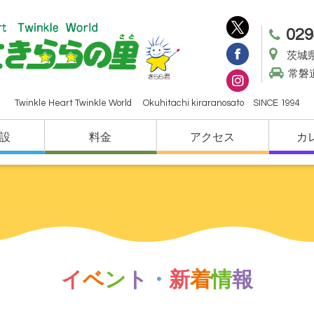
029
茨城県
常磐
Twinkle Heart Twinkle World Okuhitachi kiraranosato SINCE 1994
設
料金
アクセス
カ
イ
ベ
ン
ト
・
新
着
情
報