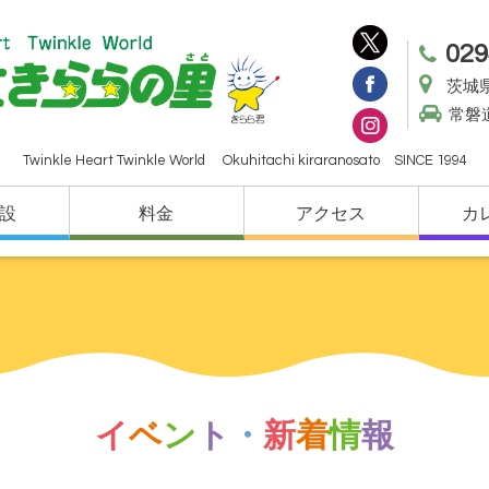
029
茨城県
常磐
Twinkle Heart Twinkle World Okuhitachi kiraranosato SINCE 1994
設
料金
アクセス
カ
イ
ベ
ン
ト
・
新
着
情
報