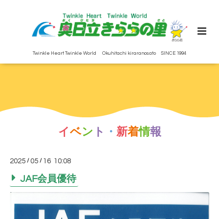
Twinkle Heart Twinkle World Okuhitachi kiraranosato SINCE 1994
イ
ベ
ン
ト
・
新
着
情
報
2025
/
05
/
16 10:08
JAF会員優待