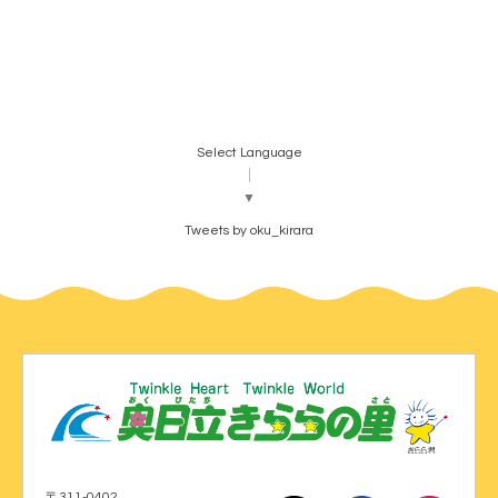
Select Language
▼
Tweets by oku_kirara
〒311-0402