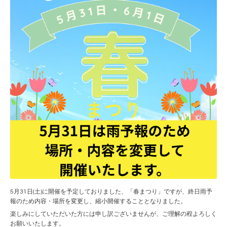
5
月
31
日
(
土
)
に開催を予定しておりました、「春まつり」ですが、終日雨予
報のため内容・場所を変更し、縮小開催することとなりました。
楽しみにしていただいた方には申し訳ございませんが、ご理解の程よろしく
お願いいたします。