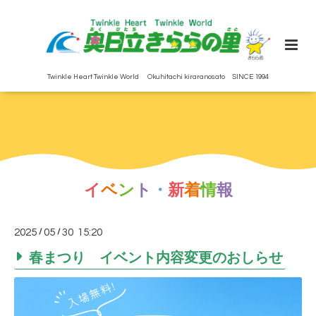
Twinkle Heart Twinkle World Okuhitachi kiraranosato SINCE 1994
イ
ベ
ン
ト
・
新
着
情
報
2025
/
05
/
30 15:20
春まつり イベント内容変更のおしらせ