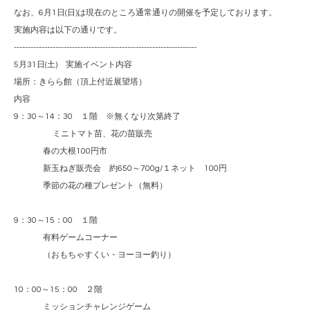
なお、
6
月
1
日
(
日
)
は現在のところ通常通りの開催を予定しております。
実施内容は以下の通りです。
------------------------------------------------------------------
5
月
31
日
(
土
)
実施イベント内容
場所：きらら館（頂上付近展望塔）
内容
9
：
30
～
14
：
30
１階 ※無くなり次第終了
ミニトマト苗、花の苗販売
春の大根
100
円市
新玉ねぎ販売会 約
650
～
700g/
１ネット
100
円
季節の花の種プレゼント（無料）
9
：
30
～
15
：
00
１階
有料ゲームコーナー
（おもちゃすくい・ヨーヨー釣り）
10
：
00
～
15
：
00
２階
ミッションチャレンジゲーム