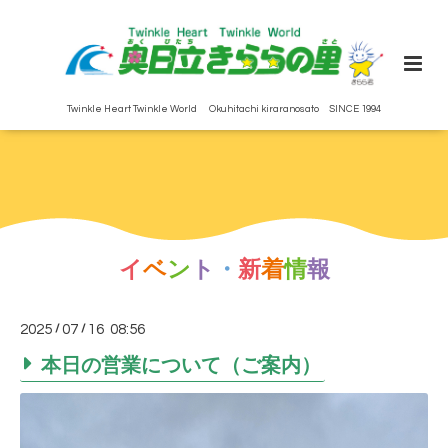
Twinkle Heart Twinkle World Okuhitachi kiraranosato SINCE 1994
イ
ベ
ン
ト
・
新
着
情
報
2025
/
07
/
16 08:56
本日の営業について（ご案内）