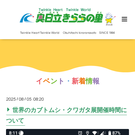
Twinkle Heart Twinkle World Okuhitachi kiraranosato SINCE 1994
イ
ベ
ン
ト
・
新
着
情
報
2025
/
08
/
05 08:20
世界のカブトムシ・クワガタ展開催時間に
ついて