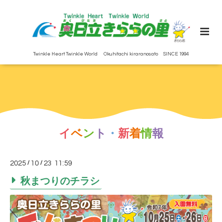
Twinkle Heart Twinkle World Okuhitachi kiraranosato SINCE 1994
イ
ベ
ン
ト
・
新
着
情
報
2025
/
10
/
23 11:59
秋まつりのチラシ