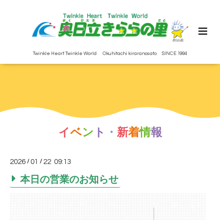
Twinkle Heart Twinkle World Okuhitachi kiraranosato SINCE 1994
イ
ベ
ン
ト
・
新
着
情
報
2026
/
01
/
22 09:13
本日の営業のお知らせ