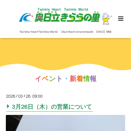
Twinkle Heart Twinkle World Okuhitachi kiraranosato SINCE 1994
イ
ベ
ン
ト
・
新
着
情
報
2026
/
03
/
26 09:00
3月26日（木）の営業について