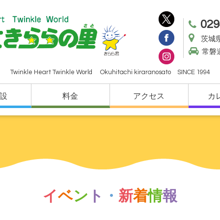
029
茨城県
常磐
Twinkle Heart Twinkle World Okuhitachi kiraranosato SINCE 1994
設
料金
アクセス
カ
イ
ベ
ン
ト
・
新
着
情
報