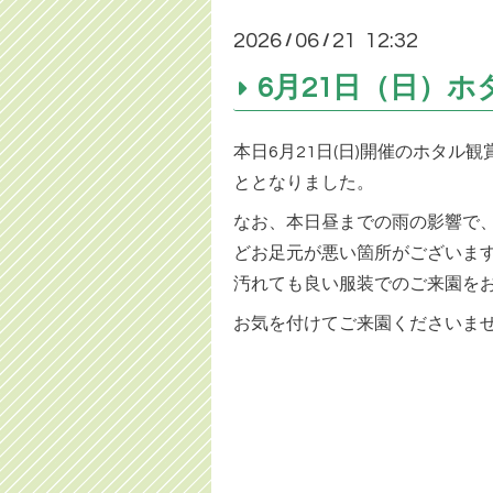
2026
06
21 12:32
/
/
6月21日（日）
本日6月21日(日)開催のホタル
ととなりました。
なお、本日昼までの雨の影響で
どお足元が悪い箇所
がございま
汚れても良い服装でのご来園を
お気を付けてご来園くださいま