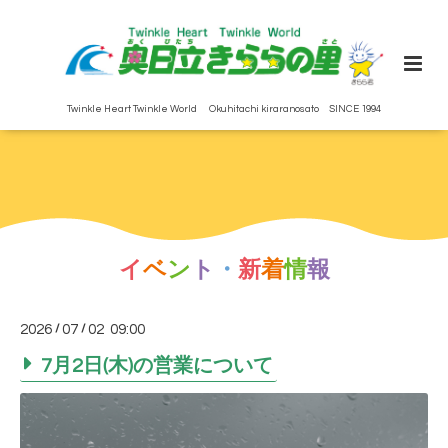
Twinkle Heart Twinkle World Okuhitachi kiraranosato SINCE 1994
イ
ベ
ン
ト
・
新
着
情
報
2026
/
07
/
02 09:00
7月2日(木)の営業について