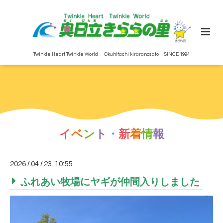
Twinkle Heart Twinkle World Okuhitachi kiraranosato SINCE 1994
イ
ベ
ン
ト
・
新
着
情
報
2026
/
04
/
23 10:55
ふれあい牧場にヤギが仲間入りしました