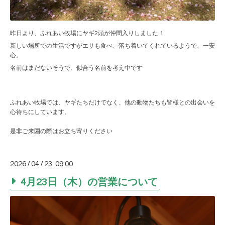
昨日より、ふれあい牧場にヤギ2頭が仲間入りしました！
新しい場所での生活ですがエサも食べ、落ち着いてくれているようで、一安
心。
名前はまだないそうで、似合う名前を考え中です
ふれあい牧場では、ヤギたちだけでなく、他の動物たちも皆様との出会いを
心待ちにしています。
是非ご来園の際はお立ち寄りください
2026
/
04
/
23 09:00
4月23日（木）の営業について