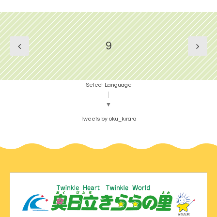
9
Select Language
▼
Tweets by oku_kirara