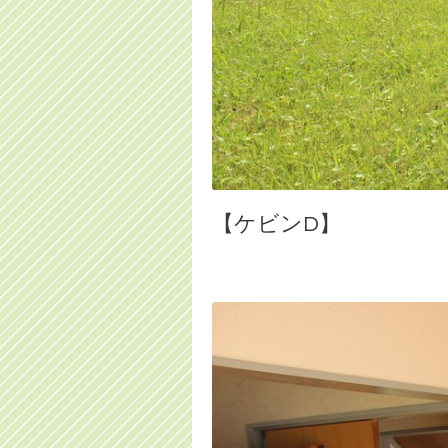
【ケビンD】