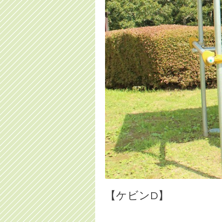
【ケビンD】